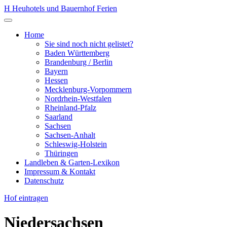
Zum
H
Heuhotels und Bauernhof Ferien
Inhalt
Menü
springen
öffnen
Home
Sie sind noch nicht gelistet?
Baden Württemberg
Brandenburg / Berlin
Bayern
Hessen
Mecklenburg-Vorpommern
Nordrhein-Westfalen
Rheinland-Pfalz
Saarland
Sachsen
Sachsen-Anhalt
Schleswig-Holstein
Thüringen
Landleben & Garten-Lexikon
Impressum & Kontakt
Datenschutz
Hof eintragen
Niedersachsen