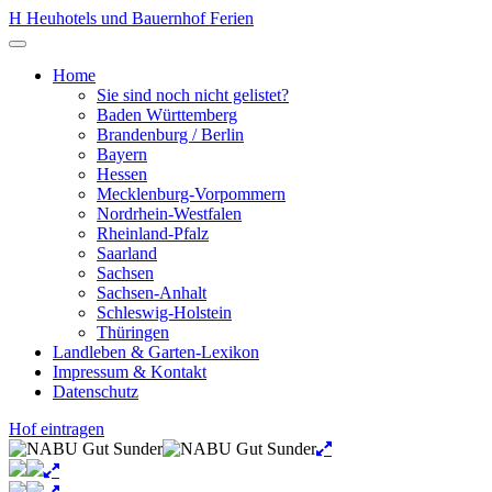
Zum
H
Heuhotels und Bauernhof Ferien
Inhalt
Menü
springen
öffnen
Home
Sie sind noch nicht gelistet?
Baden Württemberg
Brandenburg / Berlin
Bayern
Hessen
Mecklenburg-Vorpommern
Nordrhein-Westfalen
Rheinland-Pfalz
Saarland
Sachsen
Sachsen-Anhalt
Schleswig-Holstein
Thüringen
Landleben & Garten-Lexikon
Impressum & Kontakt
Datenschutz
Hof eintragen