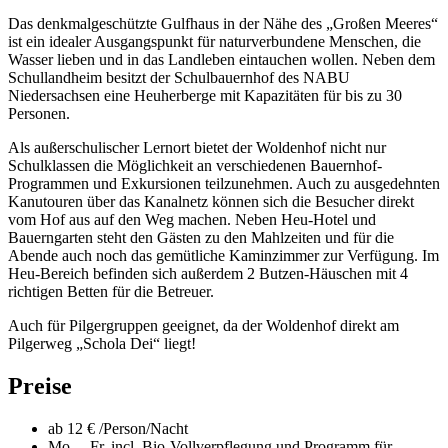
Das denkmalgeschützte Gulfhaus in der Nähe des „Großen Meeres“
ist ein idealer Ausgangspunkt für naturverbundene Menschen, die
Wasser lieben und in das Landleben eintauchen wollen. Neben dem
Schullandheim besitzt der Schulbauernhof des NABU
Niedersachsen eine Heuherberge mit Kapazitäten für bis zu 30
Personen.
Als außerschulischer Lernort bietet der Woldenhof nicht nur
Schulklassen die Möglichkeit an verschiedenen Bauernhof-
Programmen und Exkursionen teilzunehmen. Auch zu ausgedehnten
Kanutouren über das Kanalnetz können sich die Besucher direkt
vom Hof aus auf den Weg machen. Neben Heu-Hotel und
Bauerngarten steht den Gästen zu den Mahlzeiten und für die
Abende auch noch das gemütliche Kaminzimmer zur Verfügung. Im
Heu-Bereich befinden sich außerdem 2 Butzen-Häuschen mit 4
richtigen Betten für die Betreuer.
Auch für Pilgergruppen geeignet, da der Woldenhof direkt am
Pilgerweg „Schola Dei“ liegt!
Preise
ab 12 € /Person/Nacht
Mo. – Fr. incl. Bio-Vollverpflegung und Programm für