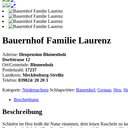
Bauernhof Familie Laurenz
Adresse:
Heupension Blumenholz
Dorfstrasse 12
Ort/Gemeinde:
Blumenholz
Postleitzahl:
17237
Landkreis:
Mecklenburg-Strelitz
Telefon:
039824/ 20 20 3
Kategorie:
Niedersachsen
Schlagwörter:
Bauernhof
,
Gronau
,
Heu
,
He
Beschreibung
Beschreibung
Schlafen im Heu heißt die Natur einatmen, dem leisen Rascheln zu la