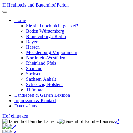
Zum
H
Heuhotels und Bauernhof Ferien
Inhalt
Menü
springen
öffnen
Home
Sie sind noch nicht gelistet?
Baden Württemberg
Brandenburg / Berlin
Bayern
Hessen
Mecklenburg-Vorpommern
Nordrhein-Westfalen
Rheinland-Pfalz
Saarland
Sachsen
Sachsen-Anhalt
Schleswig-Holstein
Thüringen
Landleben & Garten-Lexikon
Impressum & Kontakt
Datenschutz
Hof eintragen