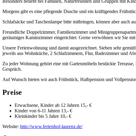
Besonders beliebt bei Familien, Naturfreunden und Gruppen mit Kind
Morgens gibt es eine pflegende Dusche und ein kräftigendes Frühstüc
Schlafsäcke und Taschenlampe bitte mitbringen, können aber auch au
Freundliche Doppelzimmer, Familienzimmer und Minigruppenapartment.
geräumiges Kaminzimmer eingerichtet. Gerne verwöhnen wir Sie mit 
Unsere Ferienwohnung sind damit ausgezeichnet. Sieben sehr gemütli
jeweils aus Wohnküche, 2 Schlafzimmern, Flur, Badezimmer und Abs
Zu jeder Wohnung gehört eine mit Gartenmöbeln bestückte Terrasse,
Gespräch.
Auf Wunsch bieten wir auch Frühstück, Halbpension und Vollpension a
Preise
Erwachsene, Kinder ab 12 Jahren 15,- €
Kinder von 6-11 Jahren 13,- €
Kleinkinder bis 5 Jahre 10,- €
Website:
http://www.ferienhof-laurenz.de/