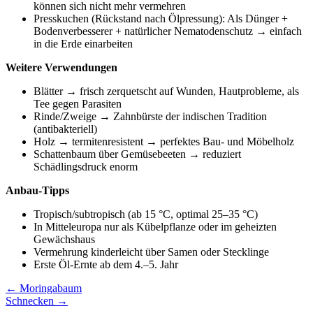
können sich nicht mehr vermehren
Presskuchen (Rückstand nach Ölpressung): Als Dünger +
Bodenverbesserer + natürlicher Nematodenschutz → einfach
in die Erde einarbeiten
Weitere Verwendungen
Blätter → frisch zerquetscht auf Wunden, Hautprobleme, als
Tee gegen Parasiten
Rinde/Zweige → Zahnbürste der indischen Tradition
(antibakteriell)
Holz → termitenresistent → perfektes Bau- und Möbelholz
Schattenbaum über Gemüsebeeten → reduziert
Schädlingsdruck enorm
Anbau-Tipps
Tropisch/subtropisch (ab 15 °C, optimal 25–35 °C)
In Mitteleuropa nur als Kübelpflanze oder im geheizten
Gewächshaus
Vermehrung kinderleicht über Samen oder Stecklinge
Erste Öl-Ernte ab dem 4.–5. Jahr
Beitragsnavigation
← Moringabaum
Schnecken →