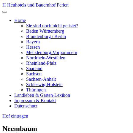
Zum
H
Heuhotels und Bauernhof Ferien
Inhalt
Menü
springen
öffnen
Home
Sie sind noch nicht gelistet?
Baden Württemberg
Brandenburg / Berlin
Bayern
Hessen
Mecklenburg-Vorpommern
Nordrhein-Westfalen
Rheinland-Pfalz
Saarland
Sachsen
Sachsen-Anhalt
Schleswig-Holstein
Thüringen
Landleben & Garten-Lexikon
Impressum & Kontakt
Datenschutz
Hof eintragen
Neembaum