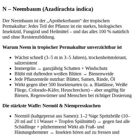
N – Neembaum (Azadirachta indica)
Der Neembaum ist der „Apothekerbaum“ der tropischen
Permakultur: Jedes Teil der Pflanze ist ein starkes, biologisches
Insektizid, Fungizid und Heilmittel – und das alles 100 % natürlich
und ohne Resistenzbildung.
Warum Neem in tropischer Permakultur unverzichtbar ist
Wächst schnell (3–5 m in 3–5 Jahren), trockenheitstolerant,
salzresistent
Immergrün → ganzjährig Schatten + Windschutz
Blüht mit duftenden weißen Blüten → Bienenweide
Jede Pflanzenteile nutzbar: Blätter, Samen, Rinde, Öl
Wirkt gegen über 500 Insektenarten (u. a. Blattläuse, Weiße
Fliege, Colorado-Käfer, Heuschrecken) – aber ungiftig für
Bienen, Regenwürmer und Menschen bei richtiger Dosierung
Die stärkste Waffe: Neemöl & Niempresskuchen
Neemöl (kaltgepresst aus Samen): 1–2 %ige Spritzbrille (10–
20 ml auf 1 l Wasser + Tropfen Spülmittel) → gegen fast alle
Schädlinge + pilzhemmend Wirkt als Fraß- und
Häutungshemmer → Insekten hören auf zu fressen und