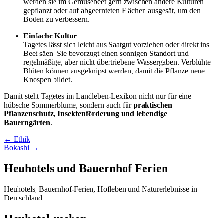
werden sie im Gemüsebeet gern zwischen andere Kulturen
gepflanzt oder auf abgeernteten Flächen ausgesät, um den
Boden zu verbessern.
Einfache Kultur
Tagetes lässt sich leicht aus Saatgut vorziehen oder direkt ins
Beet säen. Sie bevorzugt einen sonnigen Standort und
regelmäßige, aber nicht übertriebene Wassergaben. Verblühte
Blüten können ausgeknipst werden, damit die Pflanze neue
Knospen bildet.
Damit steht Tagetes im Landleben-Lexikon nicht nur für eine
hübsche Sommerblume, sondern auch für
praktischen
Pflanzenschutz, Insektenförderung und lebendige
Bauerngärten
.
Beitragsnavigation
← Ethik
Bokashi →
Heuhotels und Bauernhof Ferien
Heuhotels, Bauernhof-Ferien, Hofleben und Naturerlebnisse in
Deutschland.