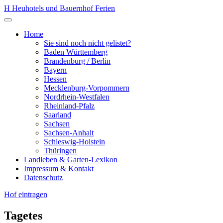
Zum
H
Heuhotels und Bauernhof Ferien
Inhalt
Menü
springen
öffnen
Home
Sie sind noch nicht gelistet?
Baden Württemberg
Brandenburg / Berlin
Bayern
Hessen
Mecklenburg-Vorpommern
Nordrhein-Westfalen
Rheinland-Pfalz
Saarland
Sachsen
Sachsen-Anhalt
Schleswig-Holstein
Thüringen
Landleben & Garten-Lexikon
Impressum & Kontakt
Datenschutz
Hof eintragen
Tagetes