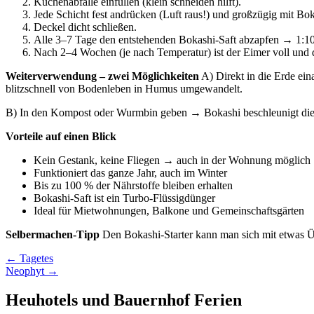
Küchenabfälle einfüllen (klein schneiden hilft).
Jede Schicht fest andrücken (Luft raus!) und großzügig mit Bok
Deckel dicht schließen.
Alle 3–7 Tage den entstehenden Bokashi-Saft abzapfen → 1:10
Nach 2–4 Wochen (je nach Temperatur) ist der Eimer voll und di
Weiterverwendung – zwei Möglichkeiten
A) Direkt in die Erde ei
blitzschnell von Bodenleben in Humus umgewandelt.
B) In den Kompost oder Wurmbin geben → Bokashi beschleunigt di
Vorteile auf einen Blick
Kein Gestank, keine Fliegen → auch in der Wohnung möglich
Funktioniert das ganze Jahr, auch im Winter
Bis zu 100 % der Nährstoffe bleiben erhalten
Bokashi-Saft ist ein Turbo-Flüssigdünger
Ideal für Mietwohnungen, Balkone und Gemeinschaftsgärten
Selbermachen-Tipp
Den Bokashi-Starter kann man sich mit etwas Übu
Beitragsnavigation
← Tagetes
Neophyt →
Heuhotels und Bauernhof Ferien