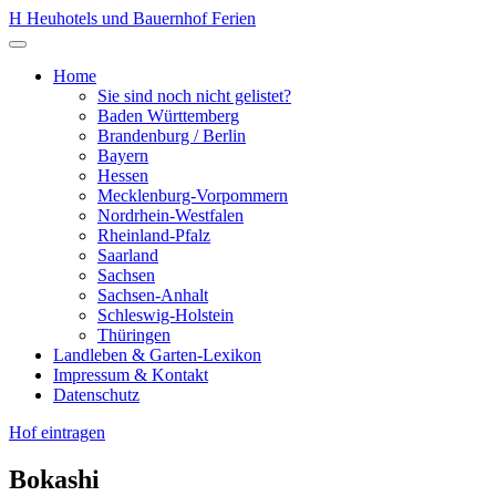
Zum
H
Heuhotels und Bauernhof Ferien
Inhalt
Menü
springen
öffnen
Home
Sie sind noch nicht gelistet?
Baden Württemberg
Brandenburg / Berlin
Bayern
Hessen
Mecklenburg-Vorpommern
Nordrhein-Westfalen
Rheinland-Pfalz
Saarland
Sachsen
Sachsen-Anhalt
Schleswig-Holstein
Thüringen
Landleben & Garten-Lexikon
Impressum & Kontakt
Datenschutz
Hof eintragen
Bokashi