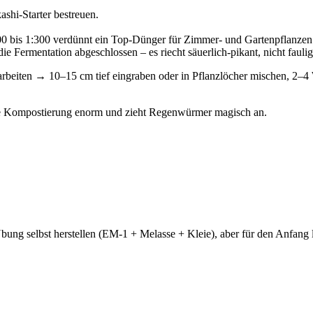
ashi-Starter bestreuen.
0 bis 1:300 verdünnt ein Top-Dünger für Zimmer- und Gartenpflanzen
e Fermentation abgeschlossen – es riecht säuerlich-pikant, nicht faulig
narbeiten → 10–15 cm tief eingraben oder in Pflanzlöcher mischen, 2–
e Kompostierung enorm und zieht Regenwürmer magisch an.
ng selbst herstellen (EM-1 + Melasse + Kleie), aber für den Anfang lohn