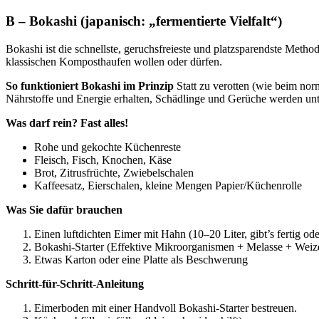
B – Bokashi (japanisch: „fermentierte Vielfalt“)
Bokashi ist die schnellste, geruchsfreieste und platzsparendste Met
klassischen Komposthaufen wollen oder dürfen.
So funktioniert Bokashi im Prinzip
Statt zu verotten (wie beim nor
Nährstoffe und Energie erhalten, Schädlinge und Gerüche werden unt
Was darf rein? Fast alles!
Rohe und gekochte Küchenreste
Fleisch, Fisch, Knochen, Käse
Brot, Zitrusfrüchte, Zwiebelschalen
Kaffeesatz, Eierschalen, kleine Mengen Papier/Küchenrolle
Was Sie dafür brauchen
Einen luftdichten Eimer mit Hahn (10–20 Liter, gibt’s fertig ode
Bokashi-Starter (Effektive Mikroorganismen + Melasse + Weizen
Etwas Karton oder eine Platte als Beschwerung
Schritt-für-Schritt-Anleitung
Eimerboden mit einer Handvoll Bokashi-Starter bestreuen.