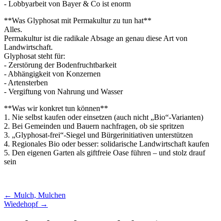
- Lobbyarbeit von Bayer & Co ist enorm
**Was Glyphosat mit Permakultur zu tun hat**
Alles.
Permakultur ist die radikale Absage an genau diese Art von
Landwirtschaft.
Glyphosat steht für:
- Zerstörung der Bodenfruchtbarkeit
- Abhängigkeit von Konzernen
- Artensterben
- Vergiftung von Nahrung und Wasser
**Was wir konkret tun können**
1. Nie selbst kaufen oder einsetzen (auch nicht „Bio“-Varianten)
2. Bei Gemeinden und Bauern nachfragen, ob sie spritzen
3. „Glyphosat-frei“-Siegel und Bürgerinitiativen unterstützen
4. Regionales Bio oder besser: solidarische Landwirtschaft kaufen
5. Den eigenen Garten als giftfreie Oase führen – und stolz drauf
sein
Beitragsnavigation
← Mulch, Mulchen
Wiedehopf →