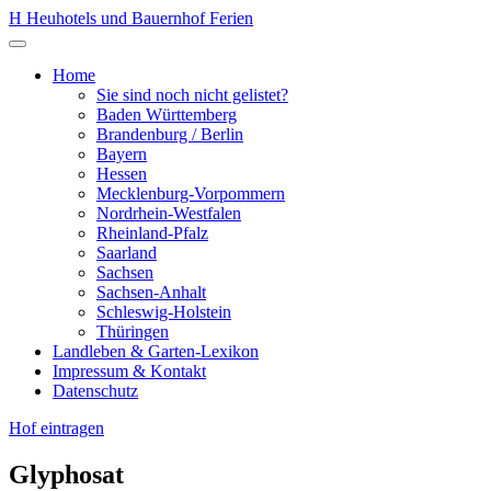
Zum
H
Heuhotels und Bauernhof Ferien
Inhalt
Menü
springen
öffnen
Home
Sie sind noch nicht gelistet?
Baden Württemberg
Brandenburg / Berlin
Bayern
Hessen
Mecklenburg-Vorpommern
Nordrhein-Westfalen
Rheinland-Pfalz
Saarland
Sachsen
Sachsen-Anhalt
Schleswig-Holstein
Thüringen
Landleben & Garten-Lexikon
Impressum & Kontakt
Datenschutz
Hof eintragen
Glyphosat