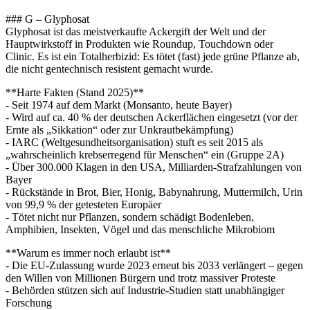
### G – Glyphosat
Glyphosat ist das meistverkaufte Ackergift der Welt und der
Hauptwirkstoff in Produkten wie Roundup, Touchdown oder
Clinic. Es ist ein Totalherbizid: Es tötet (fast) jede grüne Pflanze ab,
die nicht gentechnisch resistent gemacht wurde.
**Harte Fakten (Stand 2025)**
- Seit 1974 auf dem Markt (Monsanto, heute Bayer)
- Wird auf ca. 40 % der deutschen Ackerflächen eingesetzt (vor der
Ernte als „Sikkation“ oder zur Unkrautbekämpfung)
- IARC (Weltgesundheitsorganisation) stuft es seit 2015 als
„wahrscheinlich krebserregend für Menschen“ ein (Gruppe 2A)
- Über 300.000 Klagen in den USA, Milliarden-Strafzahlungen von
Bayer
- Rückstände in Brot, Bier, Honig, Babynahrung, Muttermilch, Urin
von 99,9 % der getesteten Europäer
- Tötet nicht nur Pflanzen, sondern schädigt Bodenleben,
Amphibien, Insekten, Vögel und das menschliche Mikrobiom
**Warum es immer noch erlaubt ist**
- Die EU-Zulassung wurde 2023 erneut bis 2033 verlängert – gegen
den Willen von Millionen Bürgern und trotz massiver Proteste
- Behörden stützen sich auf Industrie-Studien statt unabhängiger
Forschung