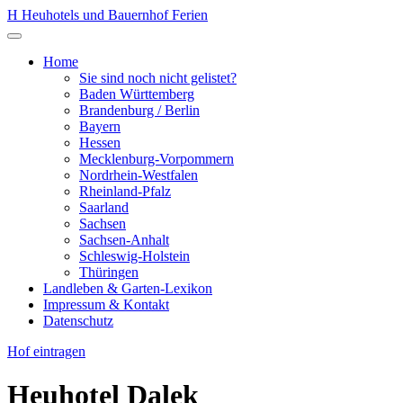
Zum
H
Heuhotels und Bauernhof Ferien
Inhalt
Menü
springen
öffnen
Home
Sie sind noch nicht gelistet?
Baden Württemberg
Brandenburg / Berlin
Bayern
Hessen
Mecklenburg-Vorpommern
Nordrhein-Westfalen
Rheinland-Pfalz
Saarland
Sachsen
Sachsen-Anhalt
Schleswig-Holstein
Thüringen
Landleben & Garten-Lexikon
Impressum & Kontakt
Datenschutz
Hof eintragen
Heuhotel Dalek