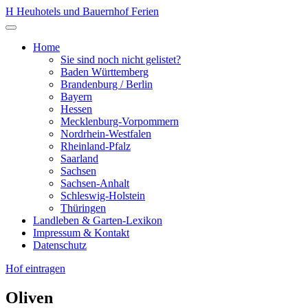
Zum
H
Heuhotels und Bauernhof Ferien
Inhalt
Menü
springen
öffnen
Home
Sie sind noch nicht gelistet?
Baden Württemberg
Brandenburg / Berlin
Bayern
Hessen
Mecklenburg-Vorpommern
Nordrhein-Westfalen
Rheinland-Pfalz
Saarland
Sachsen
Sachsen-Anhalt
Schleswig-Holstein
Thüringen
Landleben & Garten-Lexikon
Impressum & Kontakt
Datenschutz
Hof eintragen
Oliven