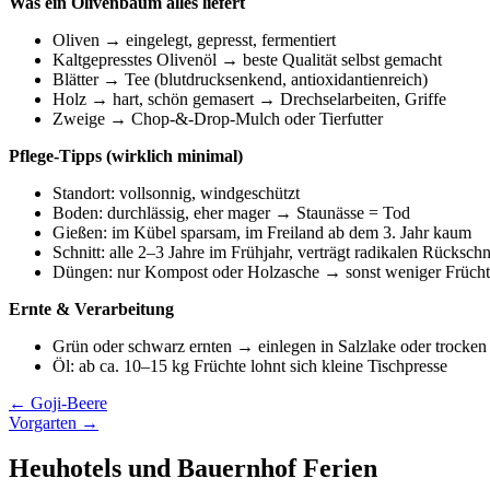
Was ein Olivenbaum alles liefert
Oliven → eingelegt, gepresst, fermentiert
Kaltgepresstes Olivenöl → beste Qualität selbst gemacht
Blätter → Tee (blutdrucksenkend, antioxidantienreich)
Holz → hart, schön gemasert → Drechselarbeiten, Griffe
Zweige → Chop-&-Drop-Mulch oder Tierfutter
Pflege-Tipps (wirklich minimal)
Standort: vollsonnig, windgeschützt
Boden: durchlässig, eher mager → Staunässe = Tod
Gießen: im Kübel sparsam, im Freiland ab dem 3. Jahr kaum
Schnitt: alle 2–3 Jahre im Frühjahr, verträgt radikalen Rückschn
Düngen: nur Kompost oder Holzasche → sonst weniger Frücht
Ernte & Verarbeitung
Grün oder schwarz ernten → einlegen in Salzlake oder trocken
Öl: ab ca. 10–15 kg Früchte lohnt sich kleine Tischpresse
Beitragsnavigation
← Goji-Beere
Vorgarten →
Heuhotels und Bauernhof Ferien