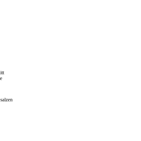
itt
e
 salzen