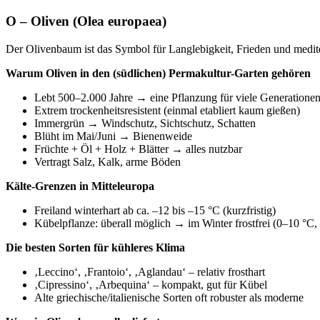
O – Oliven (Olea europaea)
Der Olivenbaum ist das Symbol für Langlebigkeit, Frieden und mediter
Warum Oliven in den (südlichen) Permakultur-Garten gehören
Lebt 500–2.000 Jahre → eine Pflanzung für viele Generatione
Extrem trockenheitsresistent (einmal etabliert kaum gießen)
Immergrün → Windschutz, Sichtschutz, Schatten
Blüht im Mai/Juni → Bienenweide
Früchte + Öl + Holz + Blätter → alles nutzbar
Vertragt Salz, Kalk, arme Böden
Kälte-Grenzen in Mitteleuropa
Freiland winterhart ab ca. –12 bis –15 °C (kurzfristig)
Kübelpflanze: überall möglich → im Winter frostfrei (0–10 °C, 
Die besten Sorten für kühleres Klima
‚Leccino‘, ‚Frantoio‘, ‚Aglandau‘ – relativ frosthart
‚Cipressino‘, ‚Arbequina‘ – kompakt, gut für Kübel
Alte griechische/italienische Sorten oft robuster als moderne